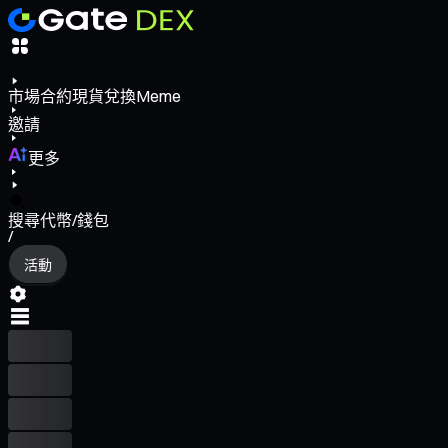
市場
合約
現貨
兌換
Meme
邀請
更多
搜尋代幣/錢包
/
活動