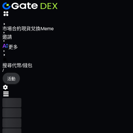
市場
合約
現貨
兌換
Meme
邀請
更多
搜尋代幣/錢包
/
活動