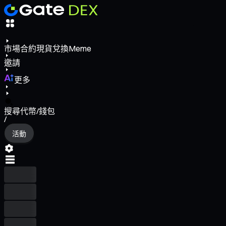
市場
合約
現貨
兌換
Meme
邀請
更多
搜尋代幣/錢包
/
活動