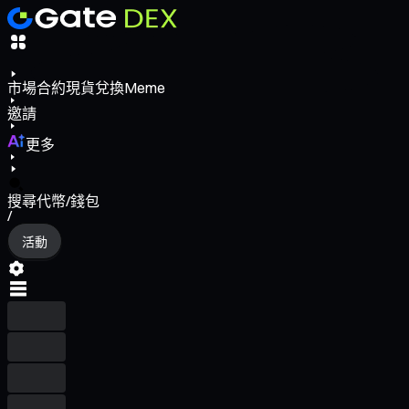
市場
合約
現貨
兌換
Meme
邀請
更多
搜尋代幣/錢包
/
活動