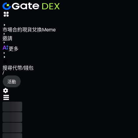
市場
合約
現貨
兌換
Meme
邀請
更多
搜尋代幣/錢包
/
活動