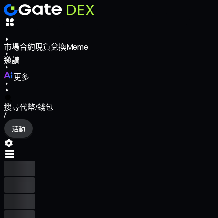
市場
合約
現貨
兌換
Meme
邀請
更多
搜尋代幣/錢包
/
活動