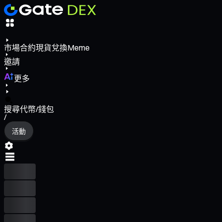
市場
合約
現貨
兌換
Meme
邀請
更多
搜尋代幣/錢包
/
活動