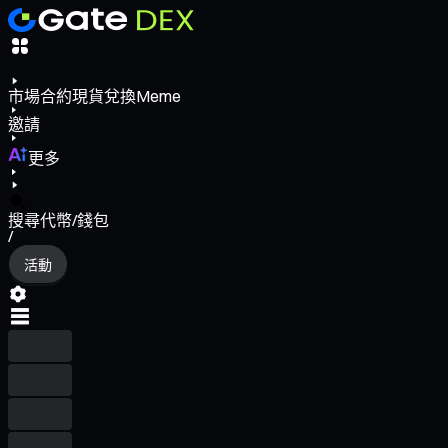
市場
合約
現貨
兌換
Meme
邀請
更多
搜尋代幣/錢包
/
活動