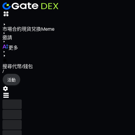
市場
合約
現貨
兌換
Meme
邀請
更多
搜尋代幣/錢包
/
活動