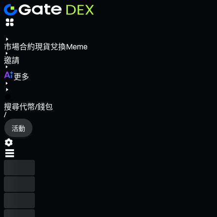
市場
合約
現貨
兌換
Meme
邀請
更多
搜尋代幣/錢包
/
活動