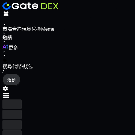
市場
合約
現貨
兌換
Meme
邀請
更多
搜尋代幣/錢包
/
活動