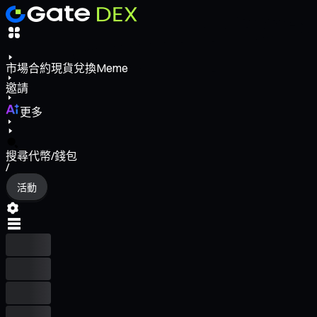
市場
合約
現貨
兌換
Meme
邀請
更多
搜尋代幣/錢包
/
活動