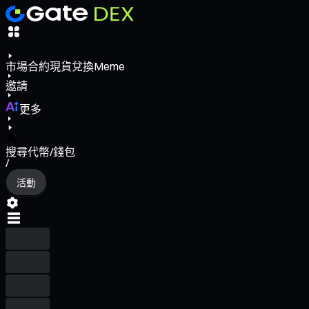
市場
合約
現貨
兌換
Meme
邀請
更多
搜尋代幣/錢包
/
活動