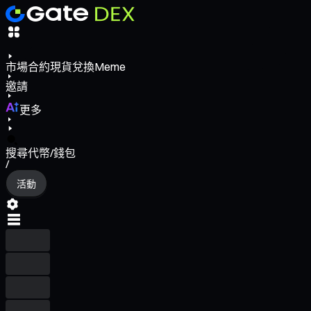
市場
合約
現貨
兌換
Meme
邀請
更多
搜尋代幣/錢包
/
活動