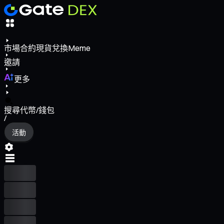
市場
合約
現貨
兌換
Meme
邀請
更多
搜尋代幣/錢包
/
活動