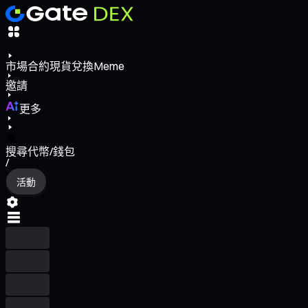
市場
合約
現貨
兌換
Meme
邀請
更多
搜尋代幣/錢包
/
活動