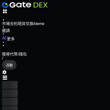
市場
合約
現貨
兌換
Meme
邀請
更多
搜尋代幣/錢包
/
活動