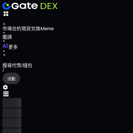
市場
合約
現貨
兌換
Meme
邀請
更多
搜尋代幣/錢包
/
活動