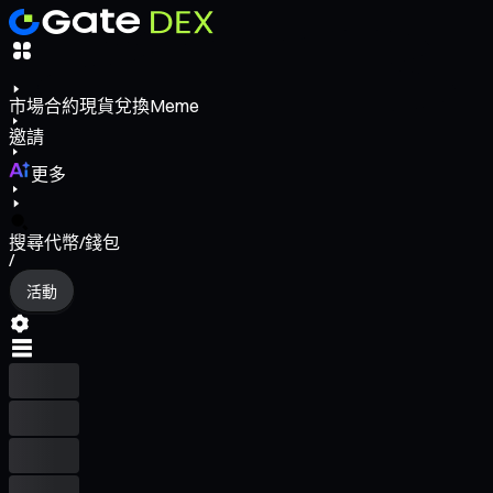
市場
合約
現貨
兌換
Meme
邀請
更多
搜尋代幣/錢包
/
活動