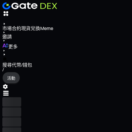
市場
合約
現貨
兌換
Meme
邀請
更多
搜尋代幣/錢包
/
活動