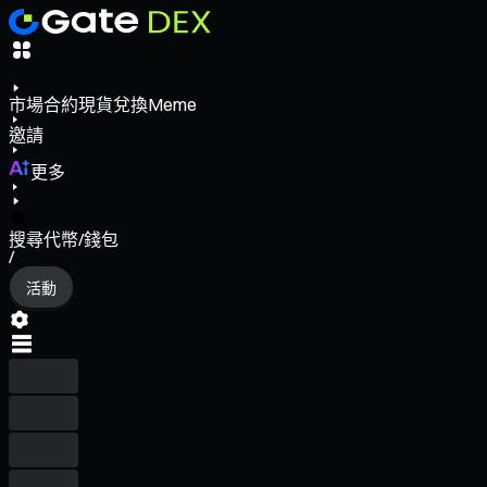
市場
合約
現貨
兌換
Meme
邀請
更多
搜尋代幣/錢包
/
活動