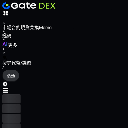
市場
合約
現貨
兌換
Meme
邀請
更多
搜尋代幣/錢包
/
活動