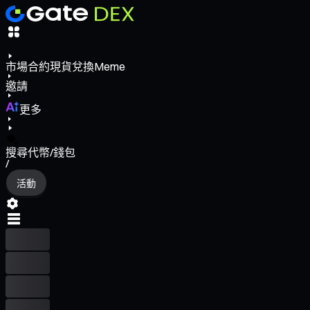
市場
合約
現貨
兌換
Meme
邀請
更多
搜尋代幣/錢包
/
活動