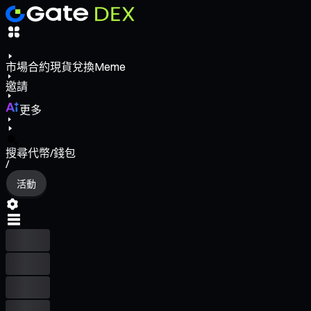
市場
合約
現貨
兌換
Meme
邀請
更多
搜尋代幣/錢包
/
活動