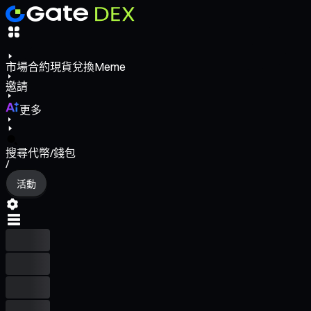
市場
合約
現貨
兌換
Meme
邀請
更多
搜尋代幣/錢包
/
活動