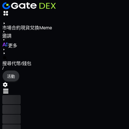
市場
合約
現貨
兌換
Meme
邀請
更多
搜尋代幣/錢包
/
活動