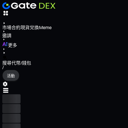
市場
合約
現貨
兌換
Meme
邀請
更多
搜尋代幣/錢包
/
活動