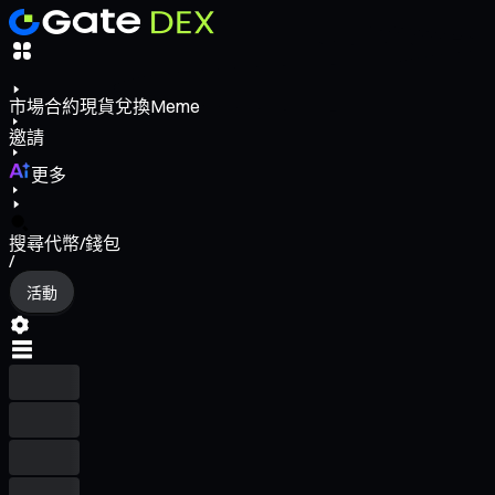
市場
合約
現貨
兌換
Meme
邀請
更多
搜尋代幣/錢包
/
活動