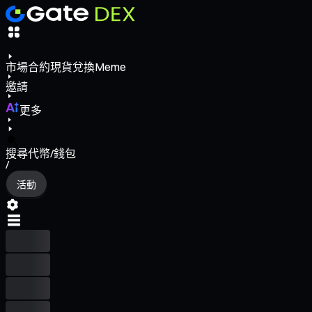
市場
合約
現貨
兌換
Meme
邀請
更多
搜尋代幣/錢包
/
活動