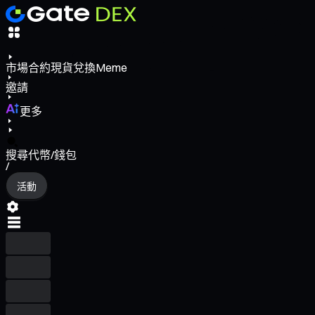
市場
合約
現貨
兌換
Meme
邀請
更多
搜尋代幣/錢包
/
活動