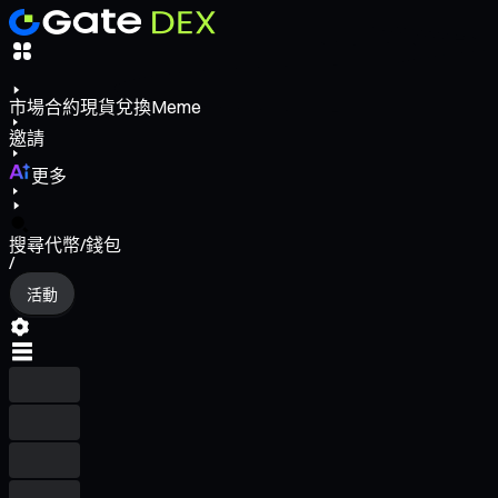
市場
合約
現貨
兌換
Meme
邀請
更多
搜尋代幣/錢包
/
活動