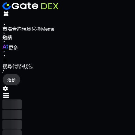
市場
合約
現貨
兌換
Meme
邀請
更多
搜尋代幣/錢包
/
活動