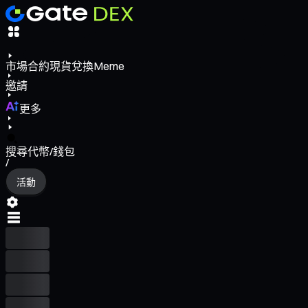
市場
合約
現貨
兌換
Meme
邀請
更多
搜尋代幣/錢包
/
活動