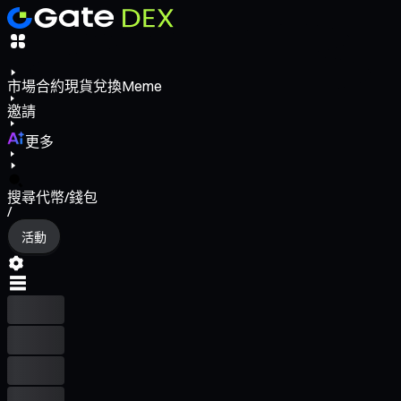
市場
合約
現貨
兌換
Meme
邀請
更多
搜尋代幣/錢包
/
活動