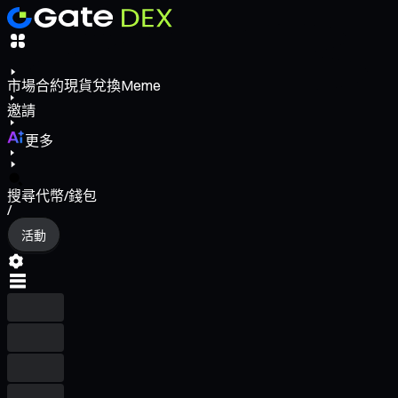
市場
合約
現貨
兌換
Meme
邀請
更多
搜尋代幣/錢包
/
活動