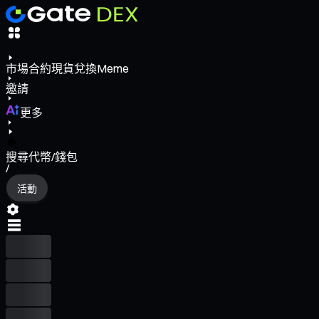
市場
合約
現貨
兌換
Meme
邀請
更多
搜尋代幣/錢包
/
活動