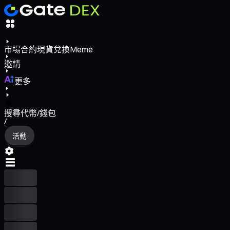
市場
合約
現貨
兌換
Meme
邀請
更多
搜尋代幣/錢包
/
活動