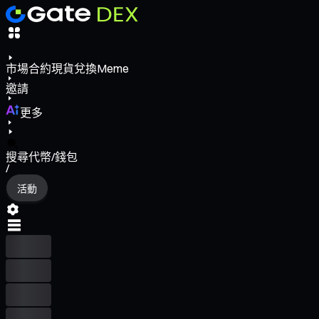
市場
合約
現貨
兌換
Meme
邀請
更多
搜尋代幣/錢包
/
活動