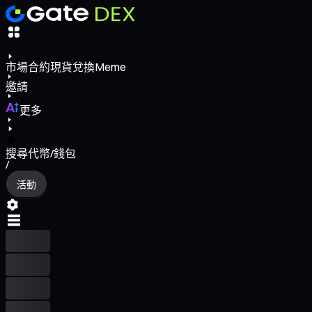
市場
合約
現貨
兌換
Meme
邀請
更多
搜尋代幣/錢包
/
活動