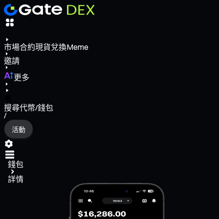
市場
合約
現貨
兌換
Meme
邀請
更多
搜尋代幣/錢包
/
活動
錢包
詳情