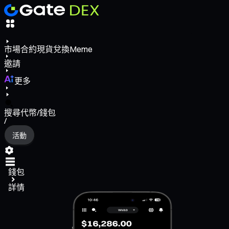
市場
合約
現貨
兌換
Meme
邀請
更多
搜尋代幣/錢包
/
活動
錢包
詳情