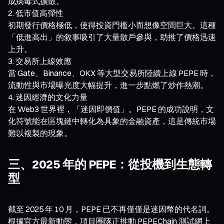
成病毒式擴散。
低市值高彈性
初期發行價格極低，使得投資門檻小而想像空間巨大。這種
「低進高出」的敘事吸引了大量散戶參與，助推了價格迅速
上升。
交易所上線效應
當 Gate、Binance、OKX 等大型交易所陸續上線 PEPE 時，
流動性與市場曝光度大幅提升，進一步點燃了炒作熱潮。
迷因經濟的文化力量
在 Web3 世界裡，「迷因即價值」。PEPE 的成功說明，文
化符號能在區塊鏈中轉化為具象的金融資產，這是傳統市場
難以複製的現象。
三、2025 年的 PEPE：從投機到生態轉
型
截至 2025 年 10 月，PEPE 已不再僅僅是迷因幣的代名詞。
根據官方最新動態，項目團隊正推動 PEPEChain 測試網上