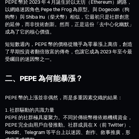
PEPE 幣於 2023 年 4 月誕生於以太坊（Ethereum）網路，
以網絡迷因角色 Pepe the Frog 為原型。與 Dogecoin（狗
狗幣）與 Shiba Inu（柴犬幣）相似，它最初只是社群創意
的延伸，而非技術創新。然而，正是這份「去中心化幽默」
成為了它的核心價值。
短短數週內，PEPE 幣的價格從幾乎為零暴漲上萬倍，創造
了早期投資者翻倍致富的傳奇，也讓它成為 2023 年至今最
受矚目的迷因幣之一。
二、PEPE 為何能暴漲？
PEPE 幣的上漲並非偶然，而是多重因素交織的結果：
社群驅動的共識力量
PEPE 的社群極具凝聚力。不同於傳統幣種依賴機構資金，
PEPE 完全由用戶自發推動。社群成員在 X（前 Twitter）、
Reddit、Telegram 等平台上以迷因、創作、敘事推廣，形