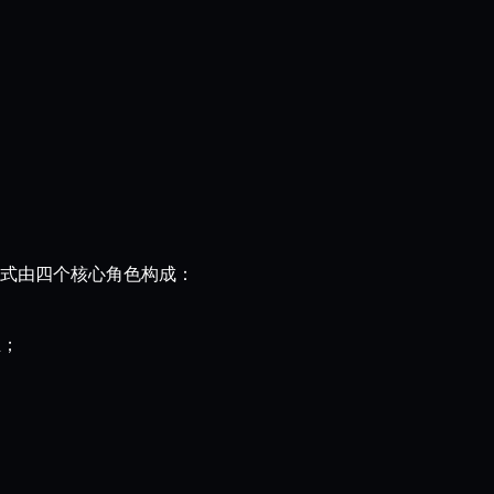
运作模式由四个核心角色构成：
业；