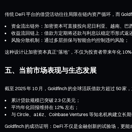
传统 DeFi 平台的借贷活动往往局限在链内资产循环，而 Goldf
资金流出链外：加密资本可直接投向尼日利亚、越南、巴
收益流回链上：借款方定期将还款与利息以稳定币形式返
风险分散机制：通过多层担保与智能合约控制违约风险；
这种设计让加密资本真正“落地”，不仅为投资者带来年化 10
五、当前市场表现与生态发展
截至 2025 年 10 月，Goldfinch 的全球活跃借款方超过
累计贷款规模已突破 2.3 亿美元；
平均年化回报维持在 12% 左右；
与 Circle、a16z、Coinbase Ventures 等知名机构建
Goldfinch 的成功证明：DeFi 不仅是金融创新的试验场