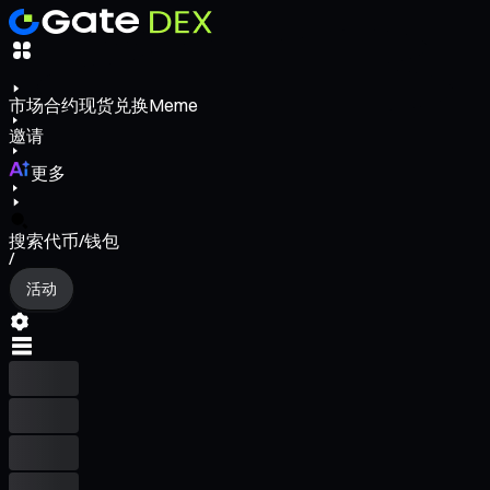
市场
合约
现货
兑换
Meme
邀请
更多
搜索代币/钱包
/
活动