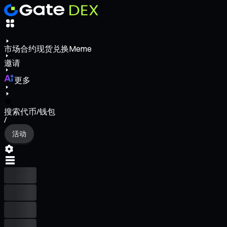
市场
合约
现货
兑换
Meme
邀请
更多
搜索代币/钱包
/
活动