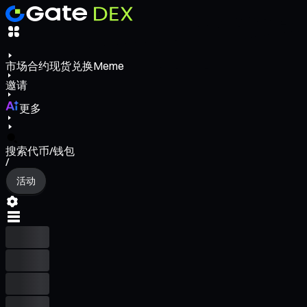
市场
合约
现货
兑换
Meme
邀请
更多
搜索代币/钱包
/
活动