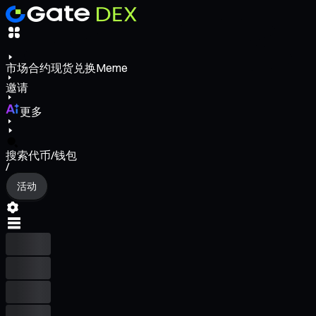
市场
合约
现货
兑换
Meme
邀请
更多
搜索代币/钱包
/
活动