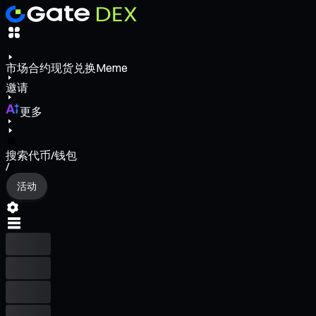
市场
合约
现货
兑换
Meme
邀请
更多
搜索代币/钱包
/
活动