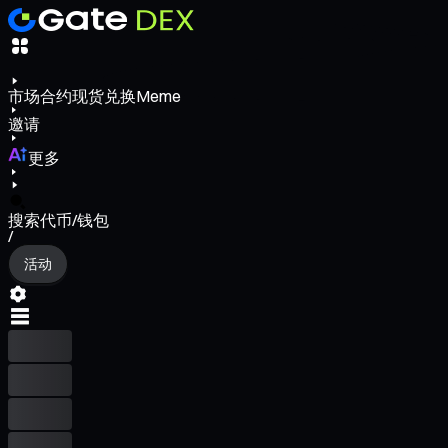
市场
合约
现货
兑换
Meme
邀请
更多
搜索代币/钱包
/
活动