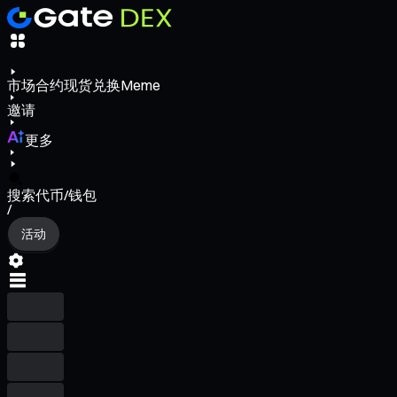
市场
合约
现货
兑换
Meme
邀请
更多
搜索代币/钱包
/
活动